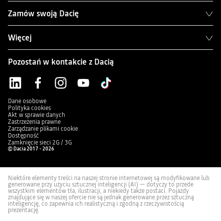
Zamów swoją Dacię
Więcej
Pozostań w kontakcie z Dacią
Dane osobowe
Polityka cookies
Akt w sprawie danych
Zastrzeżenia prawne
Zarządzanie plikami cookie
Dostępność
Zamknięcie sieci 2G / 3G
© Dacia 2017 - 2026
Niektóre elementy treści na naszej stronie internetowej są modyfikowane lub
generowane przy użyciu sztucznej inteligencji (AI) — dotyczy to przede
wszystkim elementów tła, ilustracji, a niekiedy także postaci. Pojazdy
znajdujące się w naszej ofercie nie są jednak generowane przez sztuczną
inteligencję, co zapewnia ich realistyczną i zgodną z rzeczywistością
prezentację.