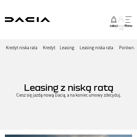
zakup
Zaloguj
Menu
się
Kredyt niska rata
Kredyt
Leasing
Leasing niska rata
Porównaj
Leasing z niską ratą
Ciesz się jazdą nową Dacią, a na koniec umowy zdecyduj.