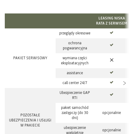
LEASING NISKA
RATA Z SERWISEM
tak
przeglądy okresowe
tak
ochrona
pogwarancyjna
nie
PAKIET SERWISOWY
wymiana części
eksploatacyjnych
tak
assistance
tak
call center 24/7
tak
Ubezpieczenie GAP
RTI
pakiet samochód
zastępczy (do 30
opcjonalnie
POZOSTAŁE
dni)
UBEZPIECZENIA I USŁUGI
W PAKIECIE
ubezpieczenie
opcjonalnie
wieloletnie