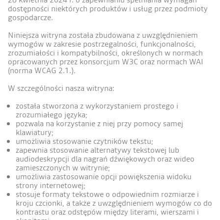
dostępności niektórych produktów i usług przez podmioty
gospodarcze.
Niniejsza witryna została zbudowana z uwzględnieniem
wymogów w zakresie postrzegalności, funkcjonalności,
zrozumiałości i kompatybilności, określonych w normach
opracowanych przez konsorcjum W3C oraz normach WAI
(norma WCAG 2.1.).
W szczególności nasza witryna:
została stworzona z wykorzystaniem prostego i
zrozumiałego języka;
pozwala na korzystanie z niej przy pomocy samej
klawiatury;
umożliwia stosowanie czytników tekstu;
zapewnia stosowanie alternatywy tekstowej lub
audiodeskrypcji dla nagrań dźwiękowych oraz wideo
zamieszczonych w witrynie;
umożliwia zastosowanie opcji powiększenia widoku
strony internetowej;
stosuje formaty tekstowe o odpowiednim rozmiarze i
kroju czcionki, a także z uwzględnieniem wymogów co do
kontrastu oraz odstępów między literami, wierszami i