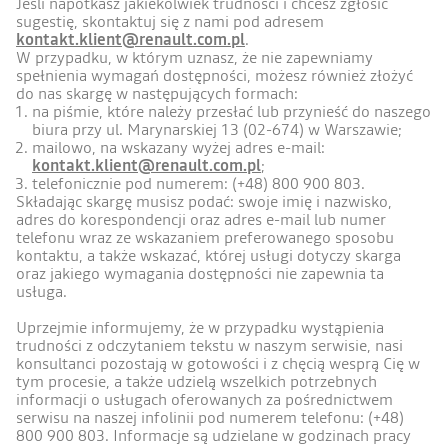
Jeśli napotkasz jakiekolwiek trudności i chcesz zgłosić
sugestię, skontaktuj się z nami pod adresem
kontakt.klient@renault.com.pl
.
W przypadku, w którym uznasz, że nie zapewniamy
spełnienia wymagań dostępności, możesz również złożyć
do nas skargę w następujących formach:
na piśmie, które należy przesłać lub przynieść do naszego
biura przy ul. Marynarskiej 13 (02-674) w Warszawie;
mailowo, na wskazany wyżej adres e-mail:
kontakt.klient@renault.com.pl
;
telefonicznie pod numerem: (+48) 800 900 803.
Składając skargę musisz podać: swoje imię i nazwisko,
adres do korespondencji oraz adres e-mail lub numer
telefonu wraz ze wskazaniem preferowanego sposobu
kontaktu, a także wskazać, której usługi dotyczy skarga
oraz jakiego wymagania dostępności nie zapewnia ta
usługa.
Uprzejmie informujemy, że w przypadku wystąpienia
trudności z odczytaniem tekstu w naszym serwisie, nasi
konsultanci pozostają w gotowości i z chęcią wesprą Cię w
tym procesie, a także udzielą wszelkich potrzebnych
informacji o usługach oferowanych za pośrednictwem
serwisu na naszej infolinii pod numerem telefonu: (+48)
800 900 803. Informacje są udzielane w godzinach pracy