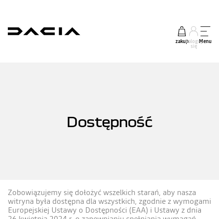
zakup
Zaloguj
Menu
się
Dostępność
Zobowiązujemy się dołożyć wszelkich starań, aby nasza
witryna była dostępna dla wszystkich, zgodnie z wymogami
Europejskiej Ustawy o Dostępności (EAA) i Ustawy z dnia
26 kwietnia 2024 r. o zapewnianiu spełniania wymagań