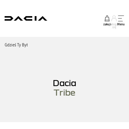
zakup
Zaloguj
Menu
się
Gdzieś Ty Był
Dacia
Tribe