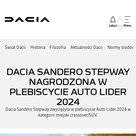
zakup
Zaloguj
Menu
się
Świat Dacii
Historia
Filozofia
Aktualności Dacii
Normy środow
DACIA SANDERO STEPWAY
NAGRODZONA W
PLEBISCYCIE AUTO LIDER
2024
Dacia Sandero Stepway zwyciężyła w plebiscycie Auto Lider 2024 w
kategorii miejski crossover/SUV.