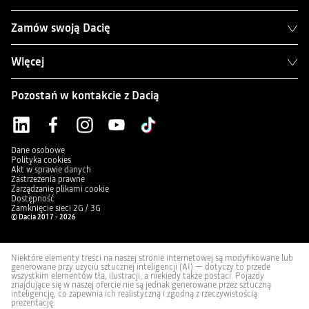
Zamów swoją Dacię
Więcej
Pozostań w kontakcie z Dacią
Dane osobowe
Polityka cookies
Akt w sprawie danych
Zastrzeżenia prawne
Zarządzanie plikami cookie
Dostępność
Zamknięcie sieci 2G / 3G
© Dacia 2017 - 2026
Niektóre elementy treści na naszej stronie internetowej są modyfikowane lub
generowane przy użyciu sztucznej inteligencji (AI) — dotyczy to przede
wszystkim elementów tła, ilustracji, a niekiedy także postaci. Pojazdy
znajdujące się w naszej ofercie nie są jednak generowane przez sztuczną
inteligencję, co zapewnia ich realistyczną i zgodną z rzeczywistością
prezentację.