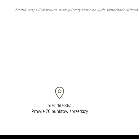
Źródło: https://www.auto-swiat.pl/testy/testy-nowych-samochodow/dacia
Sieć dilerska
Prawie 70 punktów sprzedaży