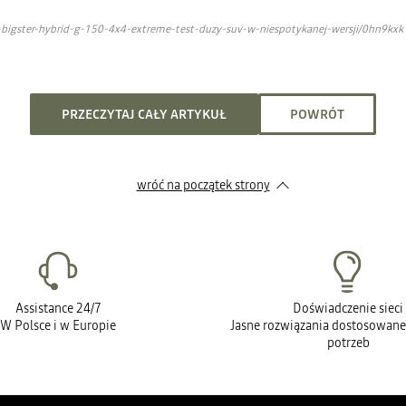
-bigster-hybrid-g-150-4x4-extreme-test-duzy-suv-w-niespotykanej-wersji/0hn9kxk
PRZECZYTAJ CAŁY ARTYKUŁ
POWRÓT
wróć na początek strony
Assistance 24/7
Doświadczenie sieci
W Polsce i w Europie
Jasne rozwiązania dostosowane
potrzeb