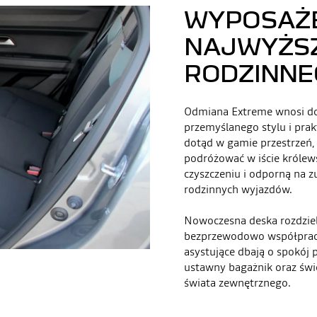
WYPOSAŻE
NAJWYŻSZ
RODZINNE
Odmiana Extreme wnosi do
przemyślanego stylu i pra
dotąd w gamie przestrzeń, 
podróżować w iście królew
czyszczeniu i odporną na zu
rodzinnych wyjazdów.
Nowoczesna deska rozdzie
bezprzewodowo współprac
asystujące dbają o spokój 
ustawny bagażnik oraz świe
świata zewnętrznego.