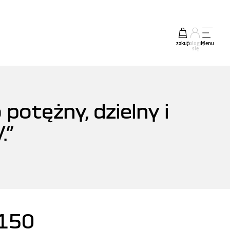
zakup
Zaloguj
Menu
się
potężny, dzielny i
.”
150