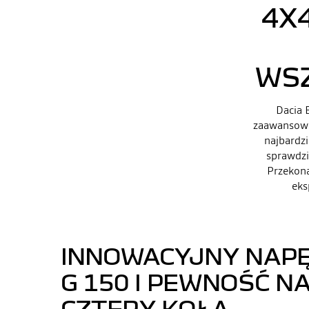
4X
WS
Dacia 
zaawansowa
najbardzi
sprawdzi
Przekona
eks
INNOWACYJNY NAPĘ
G 150 I PEWNOŚĆ N
CZTERY KOŁA