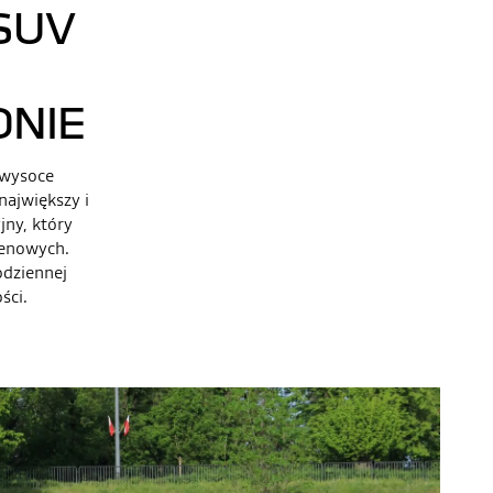
SUV
NIE
 wysoce
ajwiększy i
jny, który
renowych.
odziennej
ści.