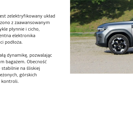
est zelektryfikowany układ
czono z zaawansowanym
le płynnie i cicho,
gentna elektronika
ci podłoża.
łą dynamikę, pozwalając
nym bagażem. Obecność
tabilnie na śliskiej
ieżonych, górskich
kontroli.