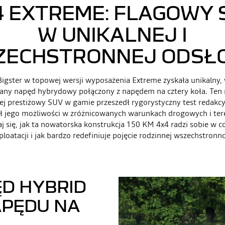
4 EXTREME: FLAGOWY 
W UNIKALNEJ I
ZECHSTRONNEJ ODSŁO
Bigster w topowej wersji wyposażenia Extreme zyskała unikalny,
ny napęd hybrydowy połączony z napędem na cztery koła. Ten n
ej prestiżowy SUV w gamie przeszedł rygorystyczny test redakcy
ł jego możliwości w zróżnicowanych warunkach drogowych i te
j się, jak ta nowatorska konstrukcja 150 KM 4x4 radzi sobie w c
ploatacji i jak bardzo redefiniuje pojęcie rodzinnej wszechstronno
D HYBRID
APĘDU NA