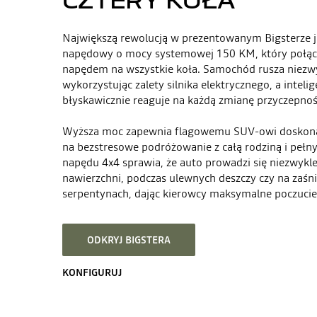
Największą rewolucją w prezentowanym Bigsterze j
napędowy o mocy systemowej 150 KM, który połą
napędem na wszystkie koła. Samochód rusza niezwyk
wykorzystując zalety silnika elektrycznego, a inteli
błyskawicznie reaguje na każdą zmianę przyczepnoś
Wyższa moc zapewnia flagowemu SUV-owi doskona
na bezstresowe podróżowanie z całą rodziną i peł
napędu 4x4 sprawia, że auto prowadzi się niezwykle s
nawierzchni, podczas ulewnych deszczy czy na zaśn
serpentynach, dając kierowcy maksymalne poczucie 
ODKRYJ BIGSTERA
KONFIGURUJ