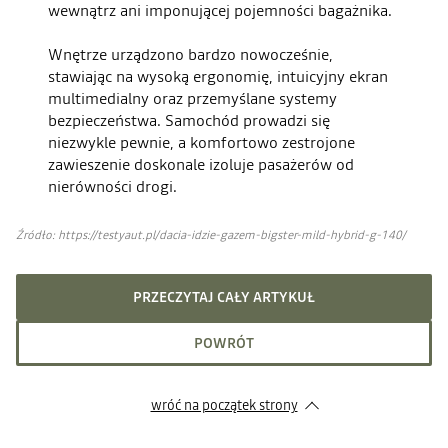
wewnątrz ani imponującej pojemności bagażnika.
Wnętrze urządzono bardzo nowocześnie,
stawiając na wysoką ergonomię, intuicyjny ekran
multimedialny oraz przemyślane systemy
bezpieczeństwa. Samochód prowadzi się
niezwykle pewnie, a komfortowo zestrojone
zawieszenie doskonale izoluje pasażerów od
nierówności drogi.
Źródło: https://testyaut.pl/dacia-idzie-gazem-bigster-mild-hybrid-g-140/
PRZECZYTAJ CAŁY ARTYKUŁ
POWRÓT
wróć na początek strony