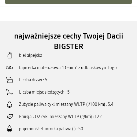
najważniejsze cechy Twojej Dacii
BIGSTER
biel alpejska
tapicerka materiałowa "Denim" z odblaskowym logo
Liczba drzwi
5
Liczba miejsc siedzących
5
Zużycie paliwa cykl mieszany WLTP (l/100 km)
5.4
Emisja CO2 cykl mieszany WLTP (g/km)
122
pojemność zbiornika paliwa (l)
50