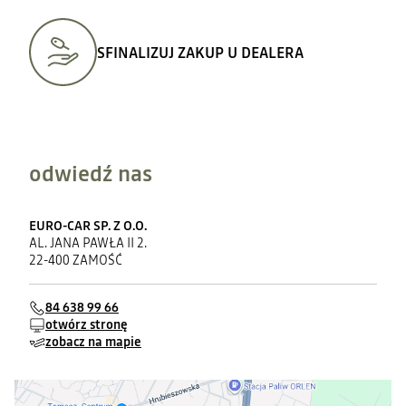
SFINALIZUJ ZAKUP U DEALERA
odwiedź nas
EURO-CAR SP. Z O.O.
AL. JANA PAWŁA II 2.
22-400 ZAMOŚĆ
84 638 99 66
otwórz stronę
zobacz na mapie