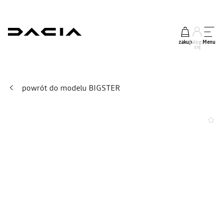
zakup
Zaloguj
Menu
się
powrót do modelu BIGSTER