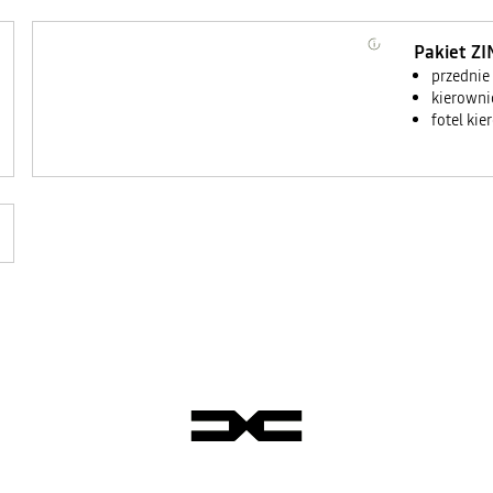
Pakiet Z
przednie
kierowni
fotel kie