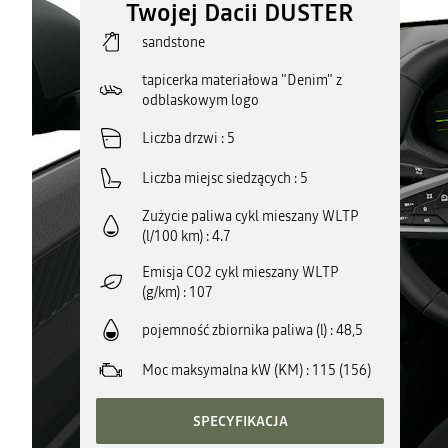
Twojej Dacii DUSTER
sandstone
tapicerka materiałowa "Denim" z
odblaskowym logo
Liczba drzwi
5
Liczba miejsc siedzących
5
Zużycie paliwa cykl mieszany WLTP
(l/100 km)
4.7
Emisja CO2 cykl mieszany WLTP
(g/km)
107
pojemność zbiornika paliwa (l)
48,5
Moc maksymalna kW (KM)
115 (156)
SPECYFIKACJA