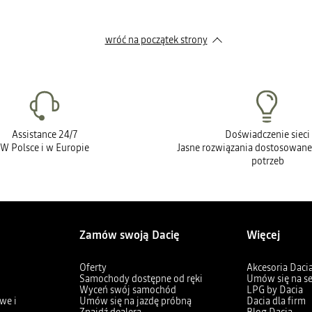
wróć na początek strony
Assistance 24/7
Doświadczenie sieci
W Polsce i w Europie
Jasne rozwiązania dostosowane
potrzeb
Zamów swoją Dacię
Więcej
Oferty
Akcesoria Daci
Samochody dostępne od ręki
Umów się na s
Wyceń swój samochód
LPG by Dacia
we i
Umów się na jazdę próbną
Dacia dla firm