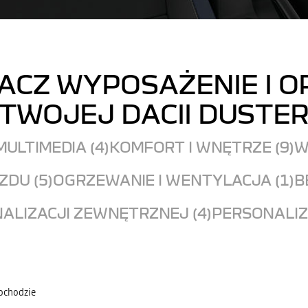
ACZ WYPOSAŻENIE I O
TWOJEJ DACII DUSTE
MULTIMEDIA (4)
KOMFORT I WNĘTRZE (9)
W
DU (5)
OGRZEWANIE I WENTYLACJA (1)
B
ALIZACJI ZEWNĘTRZNEJ (4)
PERSONALIZ
mochodzie