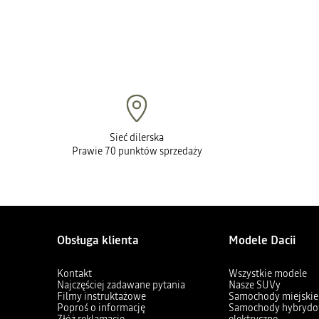
Sieć dilerska
Prawie 70 punktów sprzedaży
Obsługa klienta
Modele Dacii
Kontakt
Wszystkie modele
Najczęściej zadawane pytania
Nasze SUVy
Filmy instruktażowe
Samochody miejskie
Poproś o informację
Samochody hybrydo