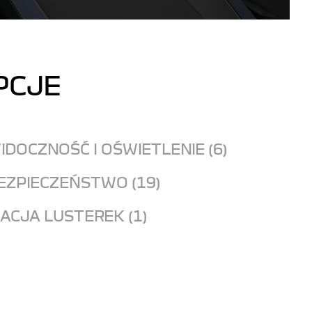
PCJE
R
IDOCZNOŚĆ I OŚWIETLENIE (6)
EZPIECZEŃSTWO (19)
ACJA LUSTEREK (1)