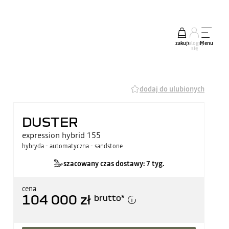
zakup
Zaloguj
Menu
się
dodaj do ulubionych
DUSTER
expression hybrid 155
hybryda - automatyczna - sandstone
szacowany czas dostawy: 7 tyg.
cena
104 000 zł
brutto
*