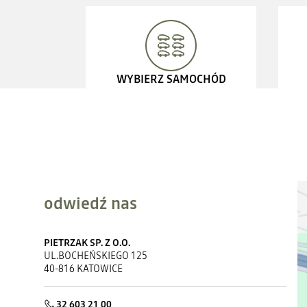
rgb(0,
0,
0);
font-
family:
&quot;readBeta2
sans-
serif&quot;;
font-
size:
WYBIERZ SAMOCHÓD
16px;">kierownica
podgrzewana</span>
</li>
</ul>
odwiedź nas
PIETRZAK SP. Z O.O.
UL.BOCHEŃSKIEGO 125
40-816 KATOWICE
32 603 21 00