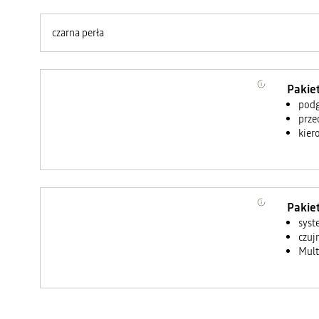
czarna perła
<ul
class="VehicleEquipmentDialog__packItems"
Pakie
style="vertical-
align:
podg
baseline;
border:
prze
0px;
margin-
kier
left:
0px;
padding-
left:
16px;
line-
height:
1.4;
background-
Pakie
color:
rgb(242,
syst
242,
242);">
czuj
<li
style="vertical-
Mult
align:
baseline;
border:
0px;">
<span
style="color:
rgb(0,
0,
0);