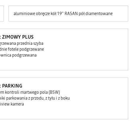
aluminiowe obręcze kół 19" RASAN pół diamentowane
t ZIMOWY PLUS
rzewana przednia szyba
dnie fotele podgrzewane
ownica podgrzewana
t PARKING
em kontroli martwego pola (BSW)
niki parkowania z przodu, z tyłu i z boku
iview kamera