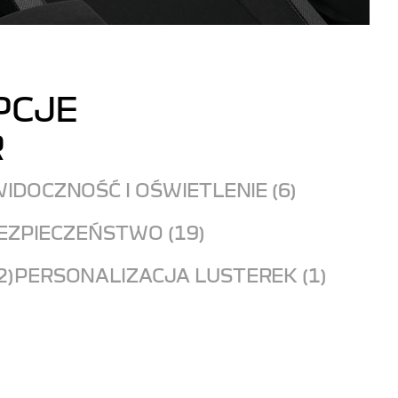
PCJE
R
IDOCZNOŚĆ I OŚWIETLENIE (6)
EZPIECZEŃSTWO (19)
2)
PERSONALIZACJA LUSTEREK (1)