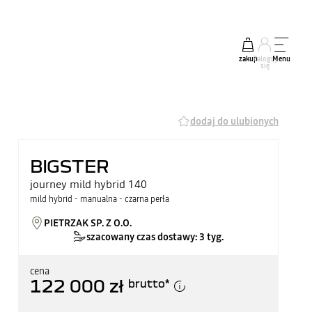
zakup
Zaloguj
Menu
się
dodaj do ulubionych
BIGSTER
journey mild hybrid 140
mild hybrid - manualna - czarna perła
PIETRZAK SP. Z O.O.
szacowany czas dostawy: 3 tyg.
cena
122 000 zł
brutto
*