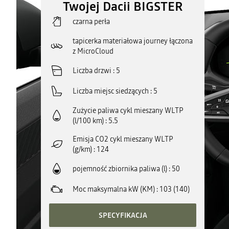
Twojej Dacii BIGSTER
czarna perła
tapicerka materiałowa journey łączona
z MicroCloud
Liczba drzwi
5
Liczba miejsc siedzących
5
Zużycie paliwa cykl mieszany WLTP
(l/100 km)
5.5
Emisja CO2 cykl mieszany WLTP
(g/km)
124
pojemność zbiornika paliwa (l)
50
Moc maksymalna kW (KM)
103 (140)
SPECYFIKACJA