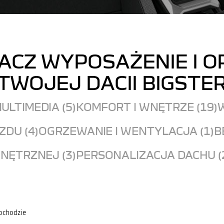
ACZ WYPOSAŻENIE I O
TWOJEJ DACII BIGSTE
ULTIMEDIA (5)
KOMFORT I WNĘTRZE (19)
W
DU (4)
OGRZEWANIE I WENTYLACJA (1)
B
NĘTRZNEJ (3)
PERSONALIZACJA DACHU (
mochodzie