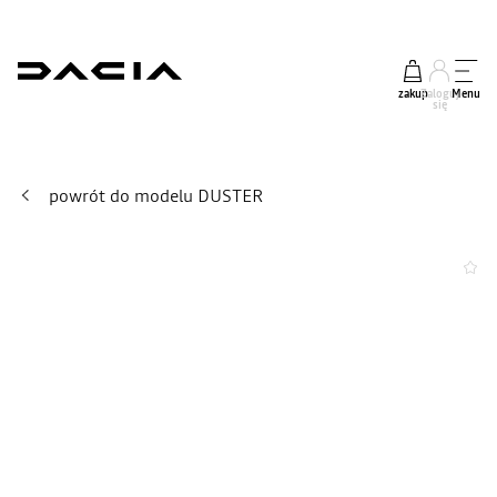
zakup
Zaloguj
Menu
się
powrót do modelu DUSTER