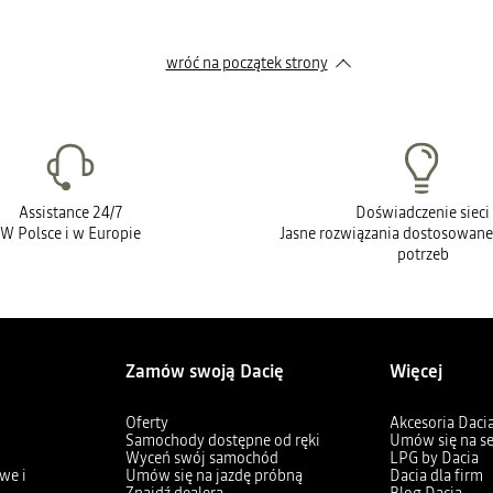
wróć na początek strony
Assistance 24/7
Doświadczenie sieci
W Polsce i w Europie
Jasne rozwiązania dostosowane
potrzeb
Zamów swoją Dacię
Więcej
Oferty
Akcesoria Daci
Samochody dostępne od ręki
Umów się na s
Wyceń swój samochód
LPG by Dacia
we i
Umów się na jazdę próbną
Dacia dla firm