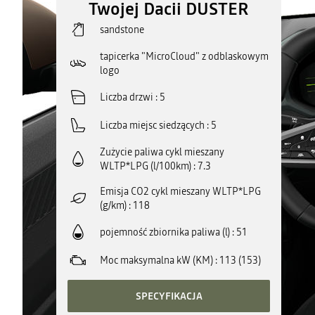
Twojej Dacii DUSTER
sandstone
tapicerka "MicroCloud" z odblaskowym
logo
Liczba drzwi
5
Liczba miejsc siedzących
5
Zużycie paliwa cykl mieszany
WLTP*LPG (l/100km)
7.3
Emisja CO2 cykl mieszany WLTP*LPG
(g/km)
118
pojemność zbiornika paliwa (l)
51
Moc maksymalna kW (KM)
113 (153)
SPECYFIKACJA