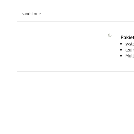
sandstone
Paki
syst
czuj
Mult