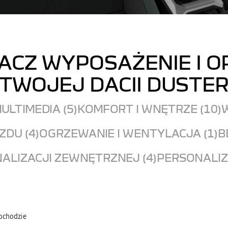
ACZ WYPOSAŻENIE I O
TWOJEJ DACII DUSTE
ULTIMEDIA (5)
KOMFORT I WNĘTRZE (10)
W
DU (4)
OGRZEWANIE I WENTYLACJA (1)
B
ALIZACJI ZEWNĘTRZNEJ (4)
PERSONALIZ
mochodzie