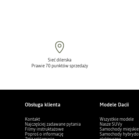
Sieć dilerska
Prawie 70 punktów sprzedaży
Obsługa klienta
Modele Dacii
Kontakt
Wszystkie modele
Najczęściej zadawane pytania
Nasze SUVy
Filmy instruktażowe
Samochody miejskie
Poproś o informację
Samochody hybrydo