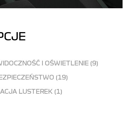
PCJE
R
IDOCZNOŚĆ I OŚWIETLENIE (9)
EZPIECZEŃSTWO (19)
ACJA LUSTEREK (1)