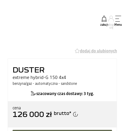
zakup
Zaloguj
Menu
się
dodaj do ulubionych
DUSTER
extreme hybrid-G 150 4x4
benzyna/gaz - automatyczna - sandstone
szacowany czas dostawy: 3 tyg.
cena
126 000 zł
brutto
*