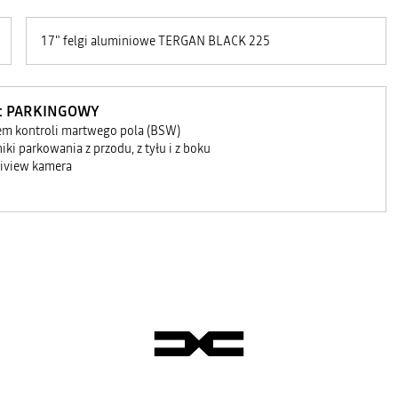
17" felgi aluminiowe TERGAN BLACK 225
et PARKINGOWY
em kontroli martwego pola (BSW)
niki parkowania z przodu, z tyłu i z boku
iview kamera