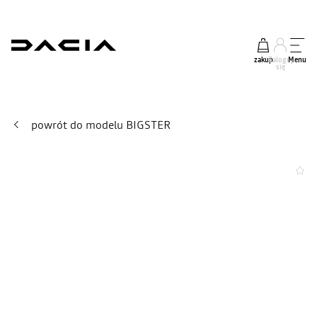
zakup
Zaloguj
Menu
się
powrót do modelu BIGSTER