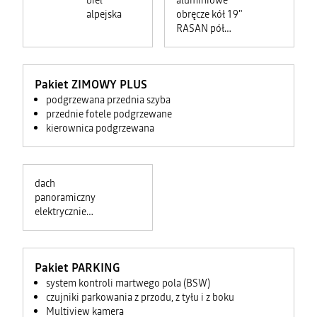
biel
aluminiowe
alpejska
obręcze kół 19"
RASAN pół
diamentowane
<ul
class="VehicleEquipmentDialog__packItems"
Pakiet ZIMOWY PLUS
style="vertical-
align:
podgrzewana przednia szyba
baseline;
border:
przednie fotele podgrzewane
0px;
margin-
kierownica podgrzewana
left:
0px;
padding-
left:
16px;
line-
height:
dach
1.4;
background-
panoramiczny
color:
rgb(242,
elektrycznie
242,
otwierany
242);">
<li
style="vertical-
align:
baseline;
border:
Pakiet PARKING
0px;">
<span
system kontroli martwego pola (BSW)
style="color:
rgb(0,
czujniki parkowania z przodu, z tyłu i z boku
0,
Multiview kamera
0);