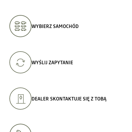
rgb(0,
0,
0);
font-
family:
&quot;readBeta2
sans-
serif&quot;;
WYBIERZ SAMOCHÓD
font-
size:
16px;">kierownica
podgrzewana</span>
</li>
</ul>
WYŚLIJ ZAPYTANIE
DEALER SKONTAKTUJE SIĘ Z TOBĄ