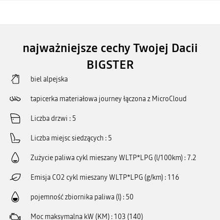
najważniejsze cechy Twojej Dacii
BIGSTER
biel alpejska
tapicerka materiałowa journey łączona z MicroCloud
Liczba drzwi
5
Liczba miejsc siedzących
5
Zużycie paliwa cykl mieszany WLTP*LPG (l/100km)
7.2
Emisja CO2 cykl mieszany WLTP*LPG (g/km)
116
pojemność zbiornika paliwa (l)
50
Moc maksymalna kW (KM)
103 (140)