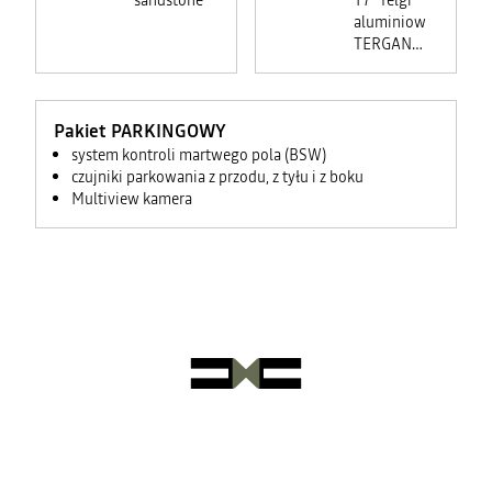
sandstone
17" felgi
aluminiowe
TERGAN
BLACK
225
Pakiet PARKINGOWY
system kontroli martwego pola (BSW)
czujniki parkowania z przodu, z tyłu i z boku
Multiview kamera