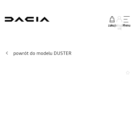
zakup
Zaloguj
Menu
się
powrót do modelu DUSTER