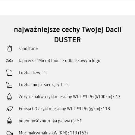
najważniejsze cechy Twojej Dacii
DUSTER
sandstone
tapicerka "MicroCloud" z odblaskowym logo
Liczba drzwi
5
Liczba miejsc siedzących
5
Zużycie paliwa cykl mieszany WLTP*LPG (l/100km)
7.3
Emisja CO2 cykl mieszany WLTP*LPG (g/km)
118
pojemność zbiornika paliwa (l)
51
Moc maksymalna kW (KM)
113 (153)