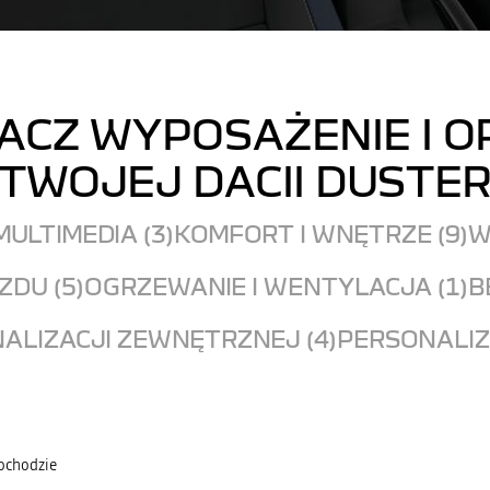
ACZ WYPOSAŻENIE I O
TWOJEJ DACII DUSTE
MULTIMEDIA (3)
KOMFORT I WNĘTRZE (9)
W
DU (5)
OGRZEWANIE I WENTYLACJA (1)
B
ALIZACJI ZEWNĘTRZNEJ (4)
PERSONALIZ
mochodzie