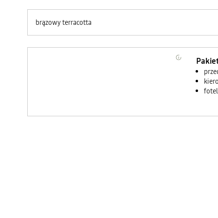
brązowy terracotta
Pakie
prze
kier
fote