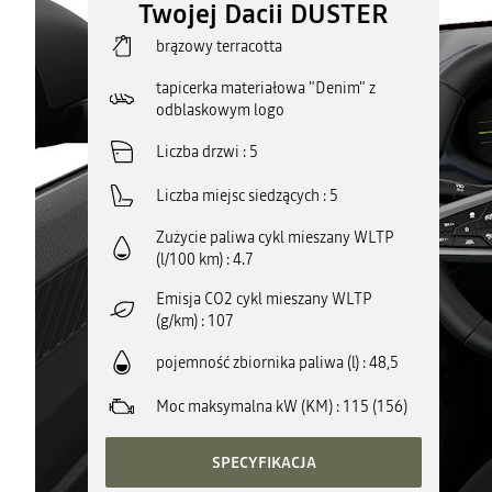
Twojej Dacii DUSTER
brązowy terracotta
tapicerka materiałowa "Denim" z
odblaskowym logo
Liczba drzwi
5
Liczba miejsc siedzących
5
Zużycie paliwa cykl mieszany WLTP
(l/100 km)
4.7
Emisja CO2 cykl mieszany WLTP
(g/km)
107
pojemność zbiornika paliwa (l)
48,5
Moc maksymalna kW (KM)
115 (156)
SPECYFIKACJA