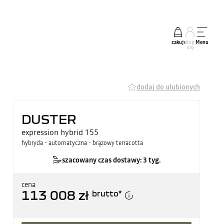
zakup
Zaloguj
Menu
się
dodaj do ulubionych
DUSTER
expression hybrid 155
hybryda - automatyczna - brązowy terracotta
szacowany czas dostawy: 3 tyg.
cena
113 008 zł
brutto
*