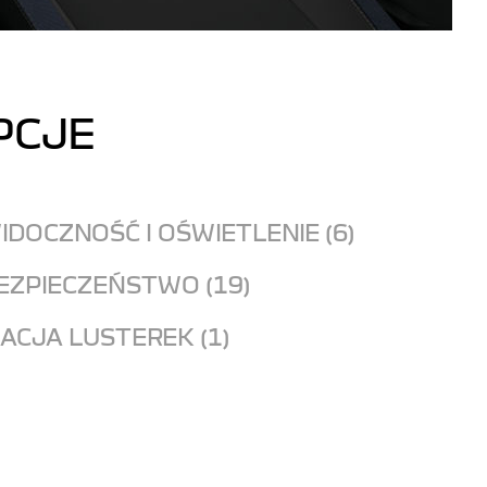
PCJE
R
IDOCZNOŚĆ I OŚWIETLENIE (6)
EZPIECZEŃSTWO (19)
ACJA LUSTEREK (1)