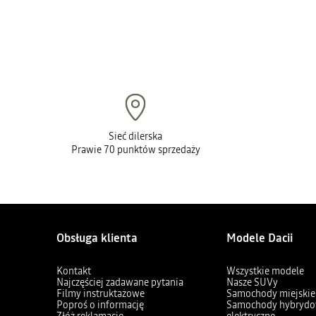
Sieć dilerska
Prawie 70 punktów sprzedaży
Obsługa klienta
Modele Dacii
Kontakt
Wszystkie modele
Najczęściej zadawane pytania
Nasze SUVy
Filmy instruktażowe
Samochody miejskie
Poproś o informację
Samochody hybrydo