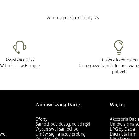
wróć na początek strony
Assistance 24/7
Doświadczenie sieci
W Polsce i w Europie
Jasne rozwiązania dostosowane
potrzeb
Zamów swoją Dacię
Więcej
Oferty
Akcesoria Daci
Samochody dostępne od ręki
Umów się na s
Wyceń swój samochód
LPG by Dacia
we i
Umów się na jazdę próbną
Dacia dla firm