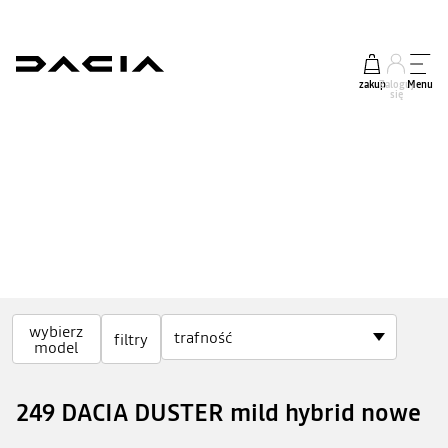
zakup
Zaloguj
Menu
się
Zyskaj 500 zł rabatu na zakup akcesoriów
wybierz
filtry
model
DOWIEDZ SIĘ WIĘCEJ
249 DACIA DUSTER mild hybrid nowe