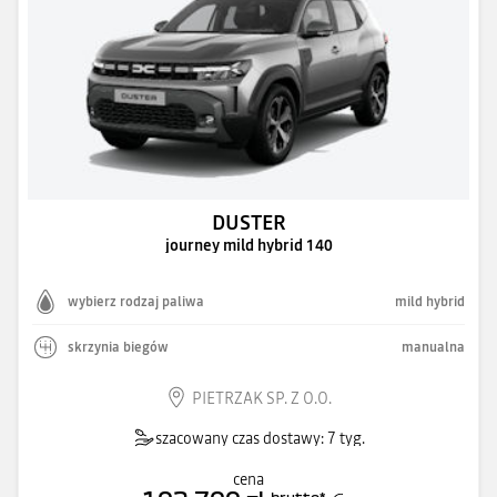
DUSTER
journey mild hybrid 140
wybierz rodzaj paliwa
mild hybrid
skrzynia biegów
manualna
PIETRZAK SP. Z O.O.
szacowany czas dostawy: 7 tyg.
cena
brutto
*