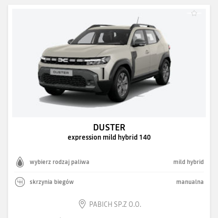
DUSTER
expression mild hybrid 140
wybierz rodzaj paliwa
mild hybrid
skrzynia biegów
manualna
PABICH SP.Z O.O.