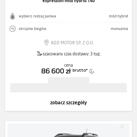
expression mild hybrid 140
wybierz rodzaj paliwa
mild hybrid
skrzynia biegów
manualna
ADD MOTOR SP. Z O.O.
szacowany czas dostawy: 3 tyg.
cena
86 600 zł
brutto
*
zobacz szczegóły