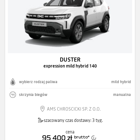
DUSTER
expression mild hybrid 140
wybierz rodzaj paliwa
mild hybrid
skrzynia biegów
manualna
AMS CHROSCICKI SP. Z O.O.
szacowany czas dostawy: 3 tyg.
cena
95 400 zł
brutto
*