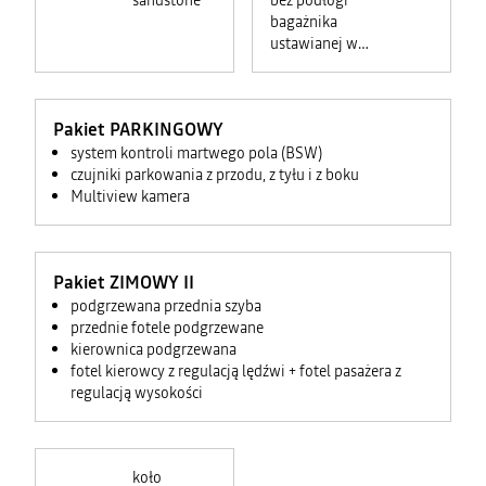
sandstone
bez podłogi
bagażnika
ustawianej w
dwóch
płaszczyznach
(góra i dół)
Pakiet PARKINGOWY
system kontroli martwego pola (BSW)
czujniki parkowania z przodu, z tyłu i z boku
Multiview kamera
Pakiet ZIMOWY II
podgrzewana przednia szyba
przednie fotele podgrzewane
kierownica podgrzewana
fotel kierowcy z regulacją lędźwi + fotel pasażera z
regulacją wysokości
koło