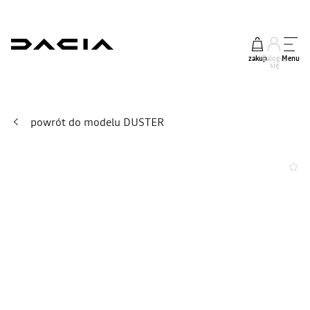
zakup
Zaloguj
Menu
się
powrót do modelu DUSTER