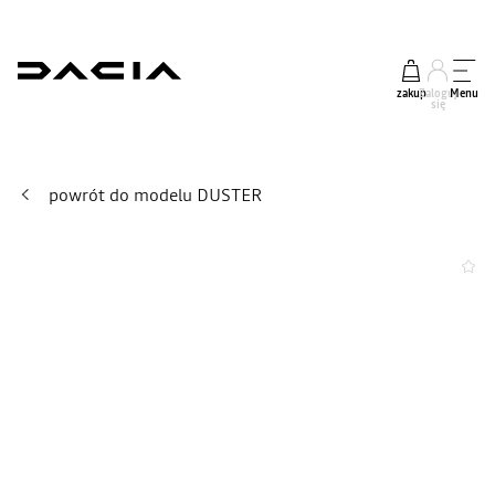
zakup
Zaloguj
Menu
się
powrót do modelu DUSTER