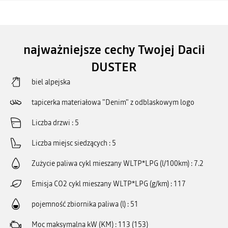
najważniejsze cechy Twojej Dacii
DUSTER
biel alpejska
tapicerka materiałowa "Denim" z odblaskowym logo
Liczba drzwi
5
Liczba miejsc siedzących
5
Zużycie paliwa cykl mieszany WLTP*LPG (l/100km)
7.2
Emisja CO2 cykl mieszany WLTP*LPG (g/km)
117
pojemność zbiornika paliwa (l)
51
Moc maksymalna kW (KM)
113 (153)