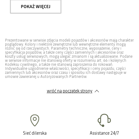
POKAŻ WIĘCEJ
Prezentowane w serwisie zdjęcia modeli pojazdów i akcesoriów mają charakter
poglądowy. Kolory i niektóre zewnętrzne lub wewnętrzne elementy mogą
różnić się od rzeczywistych. Parametry techniczne, wyposażenie, ceny i
specyfikacja pojazdów, a także ceny części zamiennych i akcesoriów oraz
koszty usług serwisowych, mogą ulegać zmianom i są aktualizowane. Podane
w serwisie informacje nie stanowią oferty w rozumieniu art. 66 i kolejnych
Kodeksu cywilnego, a także nie stanowią zaproszenia do rokowań.
Indywidualne uzgodnienie właściwości, specyfikacji i ceny pojazdu, części
zamiennych lub akcesoriów oraz czasu i sposobu ich dostawy następuje w
umowie zawieranej u Autoryzowanych Partnerów.
wróć na początek strony
Sieć dilerska
Assistance 24/7