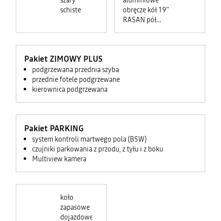
szary
aluminiowe
schiste
obręcze kół 19"
RASAN pół
diamentowane
<ul
class="VehicleEquipmentDialog__packItems"
Pakiet ZIMOWY PLUS
style="vertical-
align:
podgrzewana przednia szyba
baseline;
border:
przednie fotele podgrzewane
0px;
margin-
kierownica podgrzewana
left:
0px;
padding-
left:
16px;
line-
height:
Pakiet PARKING
1.4;
background-
system kontroli martwego pola (BSW)
color:
rgb(242,
czujniki parkowania z przodu, z tyłu i z boku
242,
242);">
Multiview kamera
<li
style="vertical-
align:
baseline;
border:
0px;">
<span
koło
style="color:
rgb(0,
zapasowe
0,
dojazdowe
0);