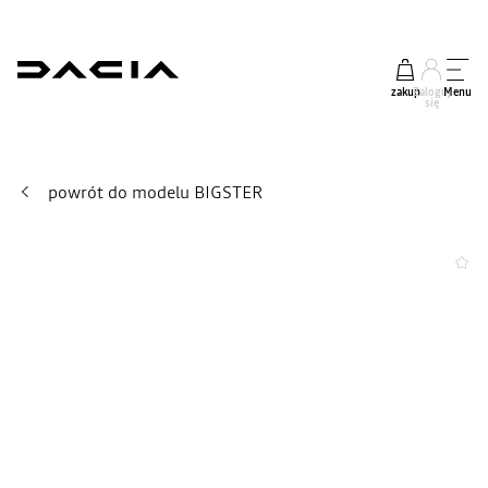
zakup
Zaloguj
Menu
się
powrót do modelu BIGSTER