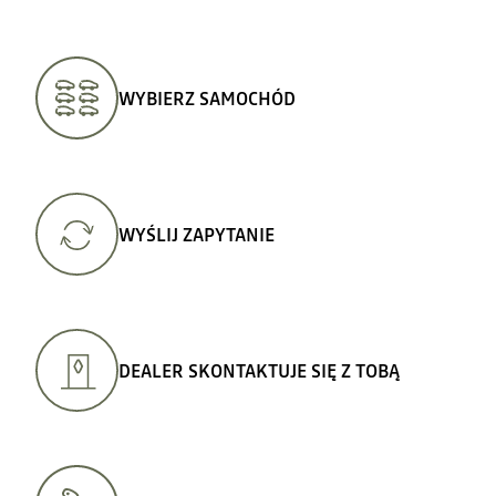
rgb(0,
0,
0);
font-
family:
&quot;readBeta2
sans-
serif&quot;;
WYBIERZ SAMOCHÓD
font-
size:
16px;">kierownica
podgrzewana</span>
</li>
</ul>
WYŚLIJ ZAPYTANIE
DEALER SKONTAKTUJE SIĘ Z TOBĄ