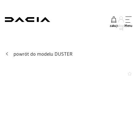
zakup
Zaloguj
Menu
się
powrót do modelu DUSTER