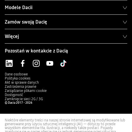
Modele Dacii
Zamów swoją Dacię
Więcej
Pozostań w kontakcie z Dacią
Dane osobowe
Polityka cookies
Akt w sprawie danych
Zastrzeżenia prawne
Zarządzanie plikami cookie
Dostępność
Zamknięcie sieci 2G / 3G
© Dacia 2017 - 2026
Niektóre elementy treści na naszej stronie internetowej są modyfikowane lub
generowane przy użyciu sztucznej inteligencji (AI) — dotyczy to przede
wszystkim elementów tła, ilustracji, a niekiedy także postaci. Pojazdy
znajdujące się w naszej ofercie nie są jednak generowane przez sztuczną