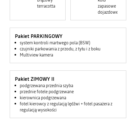
brązowy
koło
terracotta
zapasowe
dojazdowe
Pakiet PARKINGOWY
system kontroli martwego pola (BSW)
czujniki parkowania z przodu, z tyłu i z boku
Multiview kamera
Pakiet ZIMOWY II
podgrzewana przednia szyba
przednie fotele podgrzewane
kierownica podgrzewana
fotel kierowcy z regulacją lędźwi + fotel pasażera z
regulacją wysokości