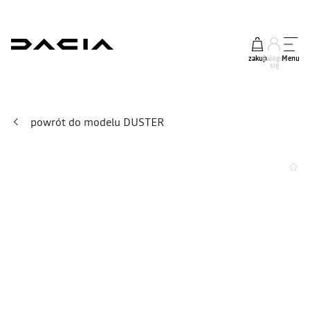
zakup
Zaloguj
Menu
się
powrót do modelu DUSTER