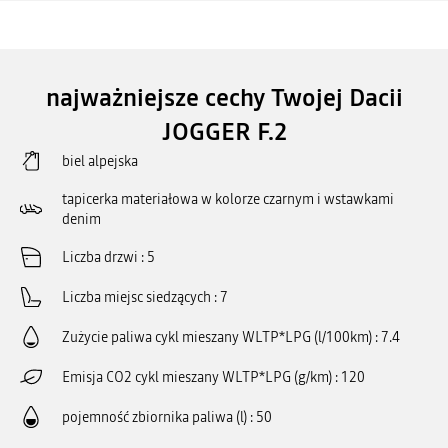
najważniejsze cechy Twojej Dacii
JOGGER F.2
biel alpejska
tapicerka materiałowa w kolorze czarnym i wstawkami
denim
Liczba drzwi
5
Liczba miejsc siedzących
7
Zużycie paliwa cykl mieszany WLTP*LPG (l/100km)
7.4
Emisja CO2 cykl mieszany WLTP*LPG (g/km)
120
pojemność zbiornika paliwa (l)
50