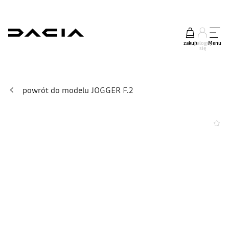
zakup
Zaloguj
Menu
się
powrót do modelu JOGGER F.2