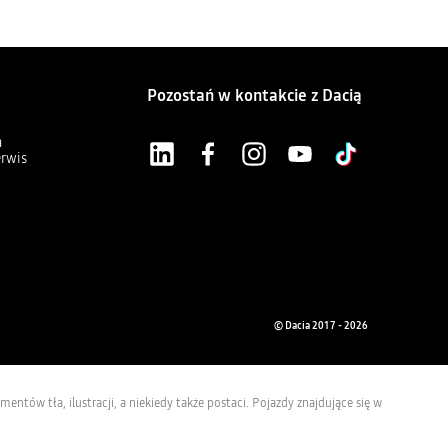
Pozostań w kontakcie z Dacią
a
erwis
© Dacia 2017 - 2026
ntów tła, ilustracji, a niekiedy także postaci. Pojazdy znajdujące się w