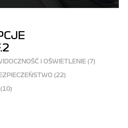
PCJE
.2
IDOCZNOŚĆ I OŚWIETLENIE (7)
EZPIECZEŃSTWO (22)
(10)