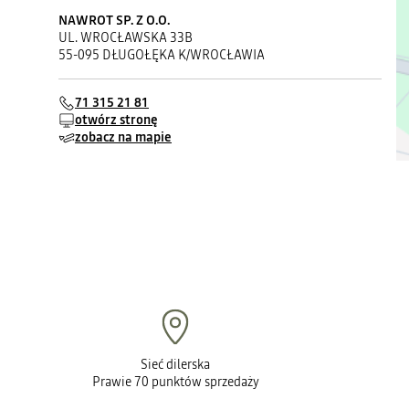
NAWROT SP. Z O.O.
UL. WROCŁAWSKA 33B
55-095 DŁUGOŁĘKA K/WROCŁAWIA
71 315 21 81
otwórz stronę
zobacz na mapie
Sieć dilerska
Prawie 70 punktów sprzedaży