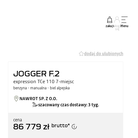
zakup
Zaloguj
Menu
się
dodaj do ulubionych
JOGGER F.2
expression TCe 110 7-miejsc
benzyna - manualna - biel alpejska
NAWROT SP. Z O.O.
szacowany czas dostawy: 3 tyg.
cena
86 779 zł
brutto
*