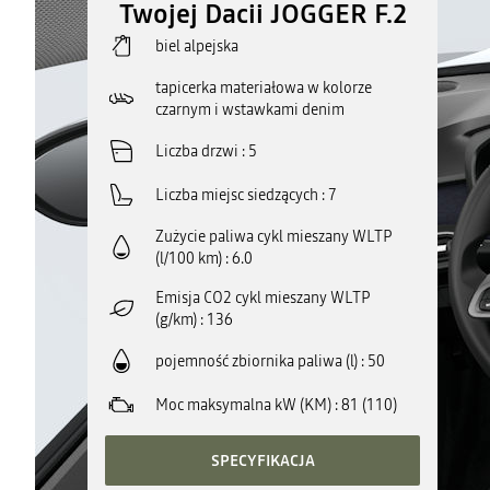
Twojej Dacii JOGGER F.2
biel alpejska
tapicerka materiałowa w kolorze
czarnym i wstawkami denim
Liczba drzwi
5
Liczba miejsc siedzących
7
Zużycie paliwa cykl mieszany WLTP
(l/100 km)
6.0
Emisja CO2 cykl mieszany WLTP
(g/km)
136
pojemność zbiornika paliwa (l)
50
Moc maksymalna kW (KM)
81 (110)
SPECYFIKACJA