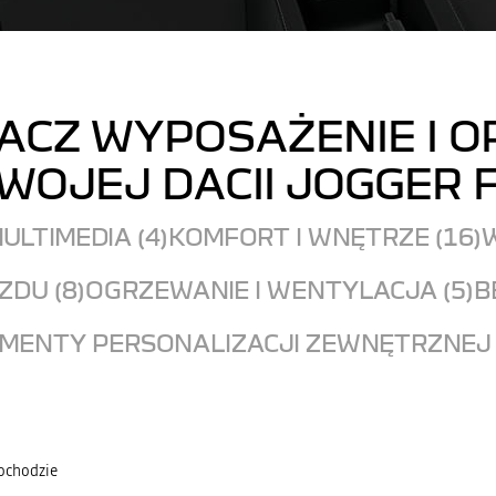
ACZ WYPOSAŻENIE I O
WOJEJ DACII JOGGER F
ULTIMEDIA (4)
KOMFORT I WNĘTRZE (16)
W
DU (8)
OGRZEWANIE I WENTYLACJA (5)
B
MENTY PERSONALIZACJI ZEWNĘTRZNEJ 
mochodzie