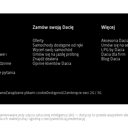
Zamów swoją Dacię
Więcej
Oferty
Akcesoria Daci
Samochody dostępne od ręki
Umów się na s
Wyceń swój samochód
LPG by Dacia
we i
Umów się na jazdę próbną
Dacia dla firm
Znajdź dealera
Blog Dacia
dzinne
Opinie klientów Dacia
e pytania
awne
Zarządzanie plikami cookie
Dostępność
Zamknięcie sieci 2G / 3G
nerowane przy użyciu sztucznej inteligencji (AI) — dotyczy to przede wszystkim eleme
a ich realistyczną i zgodną z rzeczywistością prezentację.