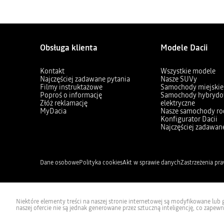
Obsługa klienta
Modele Dacii
Kontakt
Wszystkie modele
Najczęściej zadawane pytania
Nasze SUVy
Filmy instruktażowe
Samochody miejskie
Poproś o informację
Samochody hybrydo
Złóż reklamację
elektryczne
MyDacia
Nasze samochody ro
Konfigurator Dacii
Najczęściej zadawan
Dane osobowe
Polityka cookies
Akt w sprawie danych
Zastrzeżenia pr
Niektóre elementy treści na naszej stronie internetowej są modyfikowane lub ge
naszej ofercie nie są jednak generowane przez sztuczną inteligencję, co zapewni