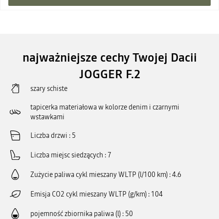
najważniejsze cechy Twojej Dacii
JOGGER F.2
szary schiste
tapicerka materiałowa w kolorze denim i czarnymi
wstawkami
Liczba drzwi
5
Liczba miejsc siedzących
7
Zużycie paliwa cykl mieszany WLTP (l/100 km)
4.6
Emisja CO2 cykl mieszany WLTP (g/km)
104
pojemność zbiornika paliwa (l)
50