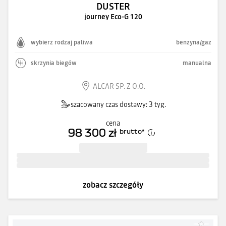
DUSTER
journey Eco-G 120
wybierz rodzaj paliwa
benzyna/gaz
skrzynia biegów
manualna
ALCAR SP. Z O.O.
szacowany czas dostawy: 3 tyg.
cena
98 300 zł
brutto
*
zobacz szczegóły