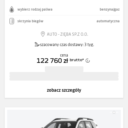
wybierz rodzaj paliwa
benzyna/gaz
skrzynia biegów
automatyczna
AUTO - ZIĘBA SP.Z O.O.
szacowany czas dostawy: 3 tyg.
cena
122 760 zł
brutto
*
zobacz szczegóły