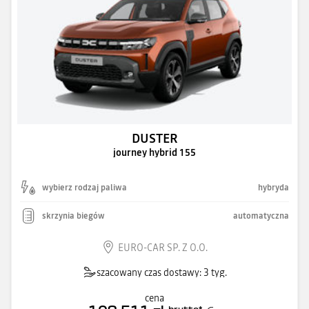
DUSTER
journey hybrid 155
wybierz rodzaj paliwa
hybryda
skrzynia biegów
automatyczna
EURO-CAR SP. Z O.O.
szacowany czas dostawy: 3 tyg.
cena
brutto
*