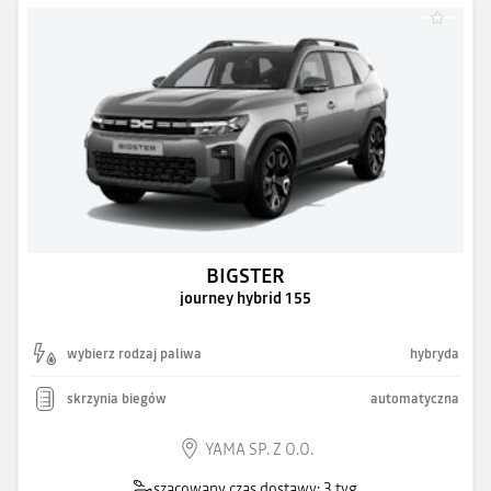
BIGSTER
journey hybrid 155
wybierz rodzaj paliwa
hybryda
skrzynia biegów
automatyczna
YAMA SP. Z O.O.
szacowany czas dostawy: 3 tyg.