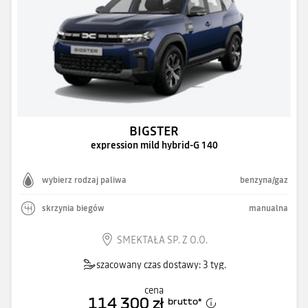
BIGSTER
expression mild hybrid-G 140
wybierz rodzaj paliwa
benzyna/gaz
skrzynia biegów
manualna
SMEKTAŁA SP. Z O.O.
szacowany czas dostawy: 3 tyg.
cena
114 300 zł
brutto
*