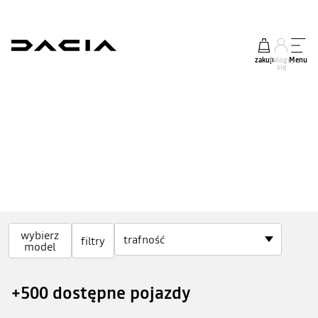
zakup
Zaloguj
Menu
się
Zyskaj 500 zł rabatu na zakup akcesoriów
wybierz
filtry
model
DOWIEDZ SIĘ WIĘCEJ
+500 dostępne pojazdy