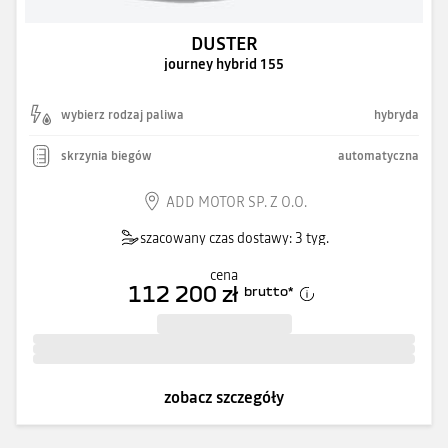
DUSTER
journey hybrid 155
wybierz rodzaj paliwa
hybryda
skrzynia biegów
automatyczna
ADD MOTOR SP. Z O.O.
szacowany czas dostawy: 3 tyg.
cena
112 200 zł
brutto
*
zobacz szczegóły