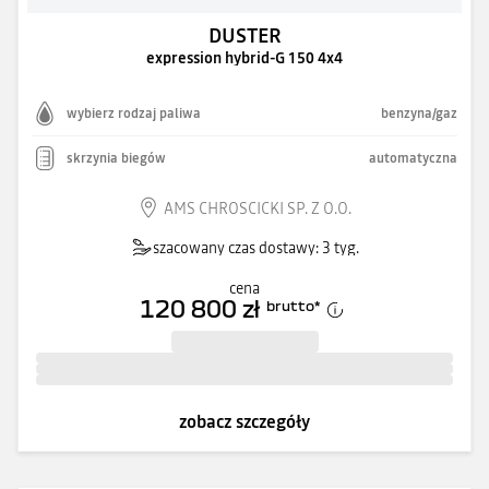
DUSTER
expression hybrid-G 150 4x4
wybierz rodzaj paliwa
benzyna/gaz
skrzynia biegów
automatyczna
AMS CHROSCICKI SP. Z O.O.
szacowany czas dostawy: 3 tyg.
cena
120 800 zł
brutto
*
zobacz szczegóły