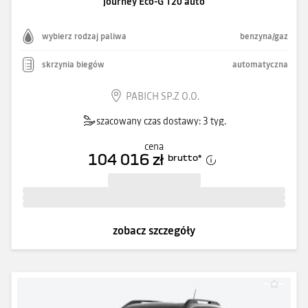
journey Eco-G 120 auto
wybierz rodzaj paliwa
benzyna/gaz
skrzynia biegów
automatyczna
PABICH SP.Z O.O.
szacowany czas dostawy: 3 tyg.
cena
104 016 zł
brutto
*
zobacz szczegóły