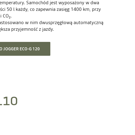
 temperatury. Samochód jest wyposażony w dwa
ści 50 l każdy, co zapewnia zasięg 1400 km, przy
i CO₂.
zastosowano w nim dwusprzęgłową automatyczną
ększa przyjemność z jazdy.
 JOGGER ECO-G 120
110