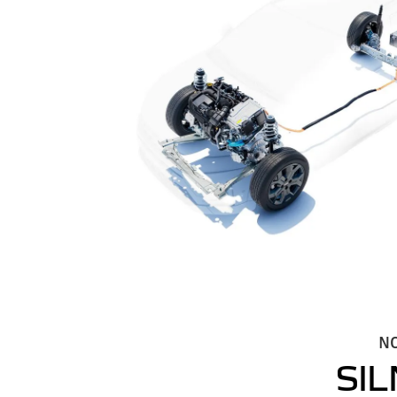
N
SIL